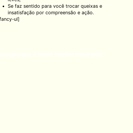
Se faz sentido para você trocar queixas e
insatisfação por compreensão e ação.
/fancy-ul]
do e graças a Deus tenho você por