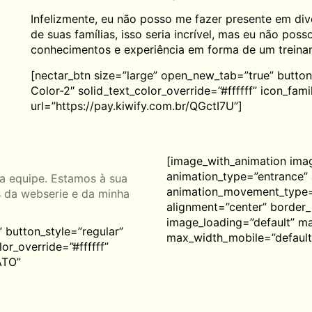
Infelizmente, eu não posso me fazer presente em div
de suas famílias, isso seria incrível, mas eu não pos
conhecimentos e experiência em forma de um treina
[nectar_btn size=”large” open_new_tab=”true” button
Color-2″ solid_text_color_override=”#ffffff” icon_f
url=”https://pay.kiwify.com.br/QGctI7U”]
[image_with_animation imag
animation_type=”entrance”
a equipe. Estamos à sua
animation_movement_type=
s da webserie e da minha
alignment=”center” border
image_loading=”default” m
 button_style=”regular”
max_width_mobile=”default
or_override=”#ffffff”
ATO”