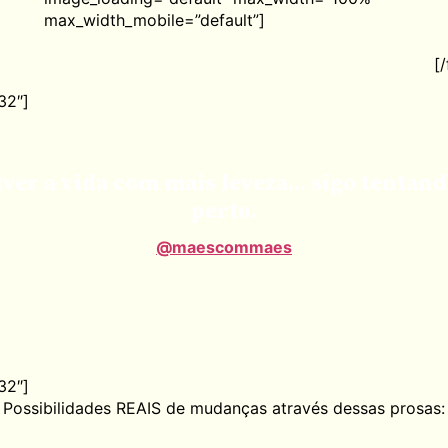
max_width_mobile=”default”]
[
32″]
ver a vida com mais leveza... sigo tentan
perto.
@maescommaes
32″]
Possibilidades REAIS de mudanças através dessas prosas: