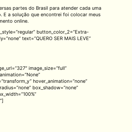
ersas partes do Brasil para atender cada uma
so. E a solução que encontrei foi colocar meus
mento online.
_style=”regular” button_color_2=”Extra-
amily=”none” text=”QUERO SER MAIS LEVE”
e_url=”327″ image_size=”full”
 animation=”None”
”transform_y” hover_animation=”none”
_radius=”none” box_shadow=”none”
ax_width=”100%”
”]