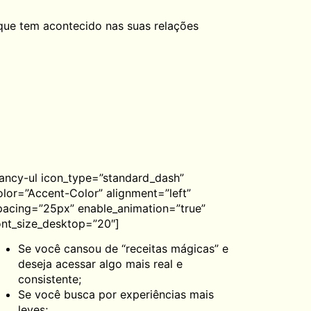
o que tem acontecido nas suas relações
fancy-ul icon_type=”standard_dash”
olor=”Accent-Color” alignment=”left”
pacing=”25px” enable_animation=”true”
ont_size_desktop=”20″]
Se você cansou de “receitas mágicas” e
deseja acessar algo mais real e
consistente;
Se você busca por experiências mais
leves;