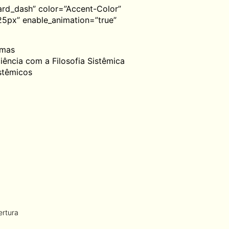
ard_dash” color=”Accent-Color”
25px” enable_animation=”true”
omas
ência com a Filosofia Sistêmica
stêmicos​
ertura