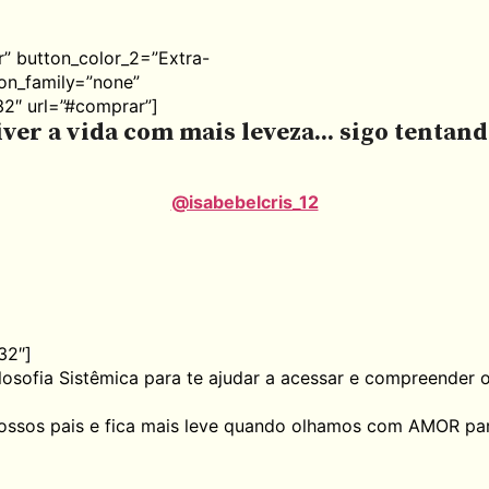
r” button_color_2=”Extra-
icon_family=”none”
2″ url=”#comprar”]
ver a vida com mais leveza... sigo tentan
@isabebelcris_12
32″]
 Filosofia Sistêmica para te ajudar a acessar e compreend
ssos pais e fica mais leve quando olhamos com AMOR par