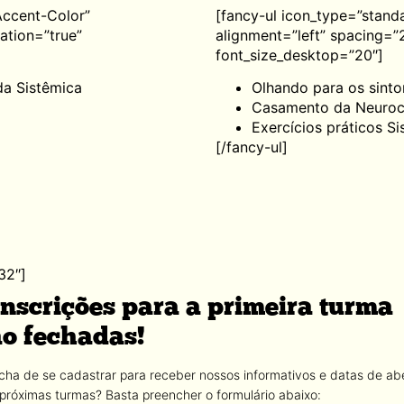
Accent-Color”
[fancy-ul icon_type=”stand
ation=”true”
alignment=”left” spacing=”
font_size_desktop=”20″]
da Sistêmica
Olhando para os sint
Casamento da Neuroci
Exercícios práticos Si
[/fancy-ul]
32″]
inscrições para a primeira turma
ão fechadas!
cha de se cadastrar para receber nossos informativos e datas de ab
 próximas turmas? Basta preencher o formulário abaixo: