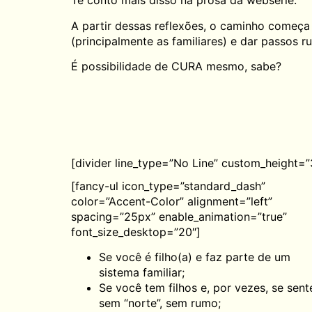
Te conto mais disso na prosa da websérie.
A partir d​essas reflexões​, o caminho começ
(principalmente as familiares) e dar passos r
É possibilidade de CURA mesmo, sabe?
[divider line_type=”No Line” custom_height=”
[fancy-ul icon_type=”standard_dash”
color=”Accent-Color” alignment=”left”
spacing=”25px” enable_animation=”true”
font_size_desktop=”20″]
Se você é filho(a) e faz parte de um
sistema familiar;
Se você tem filhos e, por vezes, se sent
sem “norte”, sem rumo;